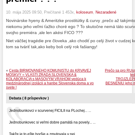
10. mája 2025 09:50
, Prečítané 1 453x,
koloseum
,
Nezaradené
Novinárske hyeny & Ameritzke prostitútky & curvy ,prečo až takýmto
niekomu jeho veľmi ťažko choré ego ? To skutočne nemá táto scurv
svojho premiéra ,ale len akési FICO ???
Niet väčšej tragédie pre človeka ,ako chodiť po celý život v cudzej k
tom sa tváriť tak,ako keby boli celý rok fašiangy!
«
Cesta BIRMOVANEHO KOMUNISTU do KRVAVEJ
Prečo sa pro R
MOSKVY = VLASTI ZRADA SLOVENSKA &
te
KOLABORACIA s MASOVÝM VRAHOM vedúca k
TROJZLEPEN
medzinárodnej izolácii a hanbe Slovenska doma a vo
BESNENIU jeho mo
svete !
Debata ( 8 príspevkov )
Jednobunkovci v scurvenej FICILII na PLochej... ...
Jednobunkovec si veľmi dobre pamätá na povely... ...
Takže je to ešte horšie a zmutovala v nej... ...