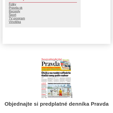
Fotky
Pravda.sk
Recepty
Šport
TV program
Vinotéka
Objednajte si predplatné denníka Pravda