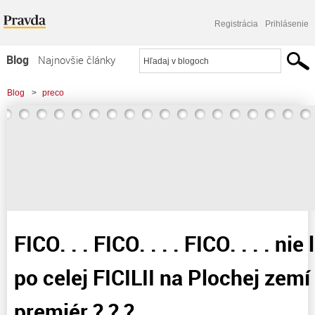
Registrácia
Prihlásenie
Blog
Najnovšie články
Najčítanejšie články
Blog
>
preco
Najkomentovanejšie články
>
FICO. . . FICO. . . . FICO. . . . nie len dnes znie po celej FICILII na Plochej zemí !
Zoznam blogov
Ale kde je jej
Komerčné blogy
FICO. . . FICO. . . . FICO. . . . ni
po celej FICILII na Plochej zemí !
premiér ? ? ?