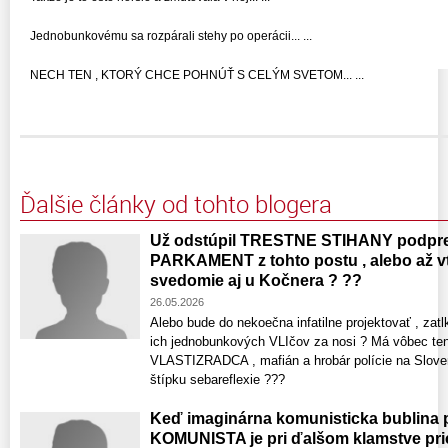
Jednobunkovému sa rozpárali stehy po operácii... ...
NECH TEN , KTORÝ CHCE POHNÚŤ S CELÝM SVETOM... ...
Ďalšie články od tohto blogera
Už odstúpil TRESTNE STIHANY podpre
PARKAMENT z tohto postu , alebo až vt
svedomie aj u Kočnera ? ??
26.05.2026
Alebo bude do nekoečna infatilne projektovať , zatlk
ich jednobunkových VLIčov za nosi ? Má vôbec
VLASTIZRADCA , mafián a hrobár polície na Slove
štípku sebareflexie ???
Keď imaginárna komunisticka bublin
KOMUNISTA je pri ďalšom klamstve pri