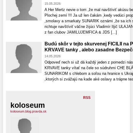
15.05.2026
A Her Mertz nevie o tom ,že mal navštíviť akúsu
Plochej zemí !!! Ja už len čakám ,kedy vedúci pr
,smolavy a smarkaty SUNARIK oznámi ,že sa ich 
richtuje navštíviť väčne žijúci Vladimír Iljič UL
z fan clubov JAMILUJEMFICA & JDS [...]
Budú skôr v tejto skurvenej FICILII n
KRVAVE tanky , alebo zasadne Bezpečn
14.05.2026
Odpoveď nech si už dá každý jeden z pomedzi nás 
KRVAVE tanky vítať na čele so súdruhmi CHE
SUNARIKOM s chlebom a soľou na hranice s Ukraji
,ktorých si zvážajú na kade aké oslavy a trápne 
RSS
koloseum
koloseum.blog.pravda.sk