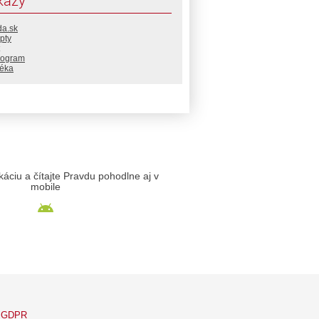
kazy
da.sk
pty
rogram
téka
likáciu a čítajte Pravdu pohodlne aj v
mobile
GDPR