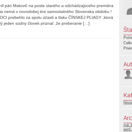
nil pán Matovič na poste starého a odchádzajúceho premiéra
nia nemá v novodobej ére samostatného Slovenska obdobu !
CI prebehlo za spolu účasti a tlaku ČÍNSKEJ PLIAGY ,ktorá
dý jeden súdny človek priznať ,že preberanie […]
Šta
Poče
Celk
Prie
Aut
Kat
Neza
Arc
máj 
apríl