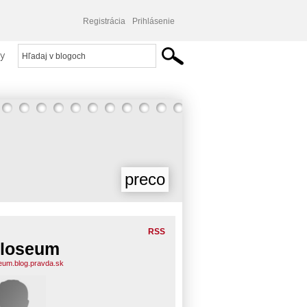
Registrácia
Prihlásenie
y
preco
RSS
loseum
eum.blog.pravda.sk