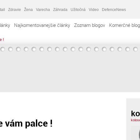
tail
Zdravie
Žena
Varecha
Záhrada
Užitočná
Video
DefenceNews
lánky
Najkomentovanejšie články
Zoznam blogov
Komerčné blog
e !
ko
 vám palce !
kolos