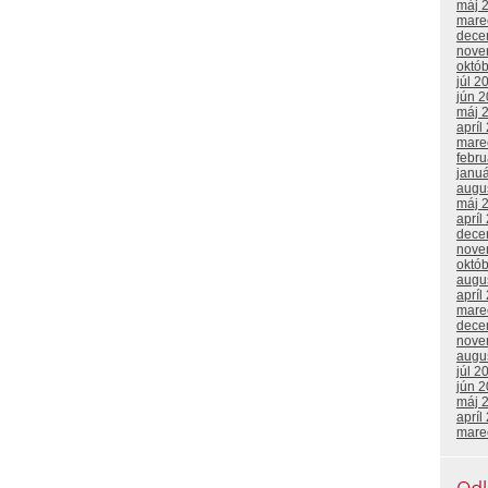
máj 
mare
dece
nove
októ
júl 2
jún 
máj 
apríl
mare
febr
janu
augu
máj 
apríl
dece
nove
októ
augu
apríl
mare
dece
nove
augu
júl 2
jún 
máj 
apríl
mare