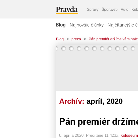
Správy
Športweb
Auto
Kok
Blog
Najnovšie články
Najčítanejšie č
Blog
>
preco
>
Pán premiér držíme vám palc
Archív:
apríl, 2020
Pán premiér držíme
8. apríla 2020, Prečítané 11 423x,
koloseum