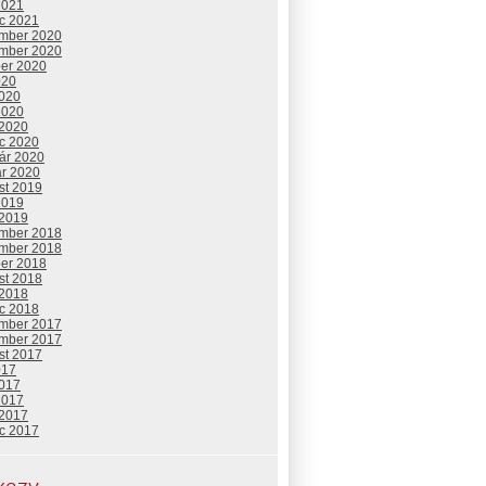
2021
c 2021
mber 2020
mber 2020
ber 2020
020
2020
2020
 2020
c 2020
uár 2020
ár 2020
st 2019
2019
 2019
mber 2018
mber 2018
ber 2018
st 2018
 2018
c 2018
mber 2017
mber 2017
st 2017
017
2017
2017
 2017
c 2017