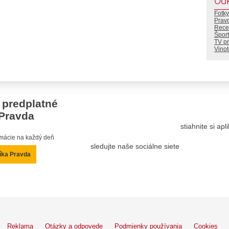
Od
Fotky
Prav
Rece
Šport
TV p
Vino
 predplatné
Pravda
stiahnite si ap
ormácie na každý deň
sledujte naše sociálne siete
íka Pravda
Reklama
Otázky a odpovede
Podmienky používania
Cookies