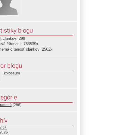
tistiky blogu
t článkov: 298
ová čítanosť: 763539x
merná čítanosť článkov: 2562x
or blogu
koloseum
egórie
radené
(298)
hív
2026
 2026