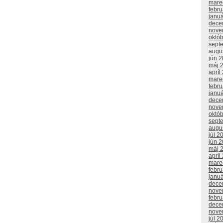
mare
febr
janu
dece
nove
októ
sept
augu
jún 
máj 
apríl
mare
febr
janu
dece
nove
októ
sept
augu
júl 2
jún 
máj 
apríl
mare
febr
janu
dece
nove
febr
dece
nove
júl 2