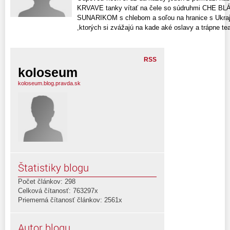
KRVAVE tanky vítať na čele so súdruhmi CHE
SUNARIKOM s chlebom a soľou na hranice s Ukraji
,ktorých si zvážajú na kade aké oslavy a trápne 
RSS
koloseum
koloseum.blog.pravda.sk
Štatistiky blogu
Počet článkov: 298
Celková čítanosť: 763297x
Priemerná čítanosť článkov: 2561x
Autor blogu