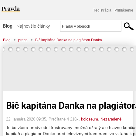
Registrácia
Prihlásenie
Blog
Najnovšie články
Najčítanejšie články
Blog
>
preco
>
Bič kapitána Danka na plagiátora Danka
Najkomentovanejšie články
Zoznam blogov
Komerčné blogy
Bič kapitána Danka na plagiáto
22. januára 2020 09:35
, Prečítané 4 216x,
koloseum
,
Nezaradené
To čo včera predviedol frustrovaný ,možná ožratý ale hlavne konči
kapitaň a plagiator Danko pred televíznymi kamerami vo vzťahu 