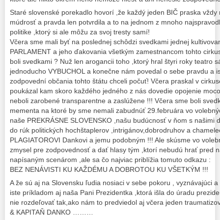
Staré slovenské porekadlo hovorí ,že každý jeden BIČ praska vždy n
múdrosť a pravda len potvrdila a to na jednom z mnoho najspravodli
politike ,ktorý si ale môžu za svoj tresty samí!
Včera sme mali byť na poslednej schôdzi svedkami jednej kultivovane
PARLAMENT a jeho ďakovania všetkým zamestnancom tohto cirkusu 
boli svedkami ? Nuž len arogancii toho ,ktorý hral štyri roky teatr
jednoducho VYBUCHOL a konečne nám povedal o sebe pravdu a iste
zodpovední občania tohto štátu chceli počuť! Včera praskal v cir
poukázal kam skoro každého jedného z nás dovedie opojenie mocou 
neboli zarobené transparentne a zaslúžene !!! Včera sme boli sved
mementa na ktoré by sme nemali zabudnúť 29.februára vo volebný
naše PREKRÁSNE SLOVENSKO ,našu budúcnosť v ňom s našimi de
do rúk politických hochštaplerov ,intrigánov,dobrodruhov a cham
PLAGIATOROVI Dankovi a jemu podobným !!! Ale skúsme vo volebnýc
zmysel pre zodpovednosť a dať hlasy tým ,ktorí nebudú hrať pred n
napísaným scenárom ,ale sa čo najviac priblížia tomuto odkazu :
BEZ NENÁVISTI KU KAŽDÉMU A DOBROTOU KU VŠETKÝM !!!
A že sú aj na Slovensku ľudia nosiaci v sebe pokoru , vyznávajúci a 
iste príkladom aj naša Pani Prezidentka ,ktorá išla do úradu prezid
nie rozdeľovať tak,ako nám to predviedol aj včera jeden traumati
& KAPITAŇ DANKO ………