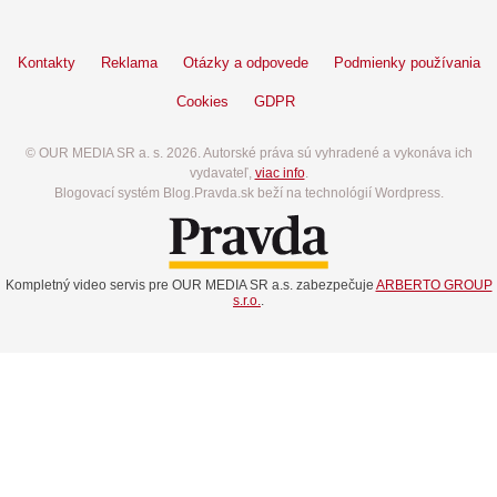
Kontakty
Reklama
Otázky a odpovede
Podmienky používania
Cookies
GDPR
© OUR MEDIA SR a. s. 2026. Autorské práva sú vyhradené a vykonáva ich
vydavateľ,
viac info
.
Blogovací systém Blog.Pravda.sk beží na technológií Wordpress.
Kompletný video servis pre OUR MEDIA SR a.s. zabezpečuje
ARBERTO GROUP
s.r.o.
.