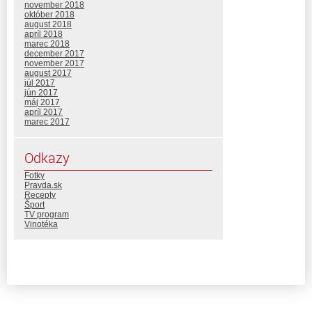
november 2018
október 2018
august 2018
apríl 2018
marec 2018
december 2017
november 2017
august 2017
júl 2017
jún 2017
máj 2017
apríl 2017
marec 2017
Odkazy
Fotky
Pravda.sk
Recepty
Šport
TV program
Vinotéka