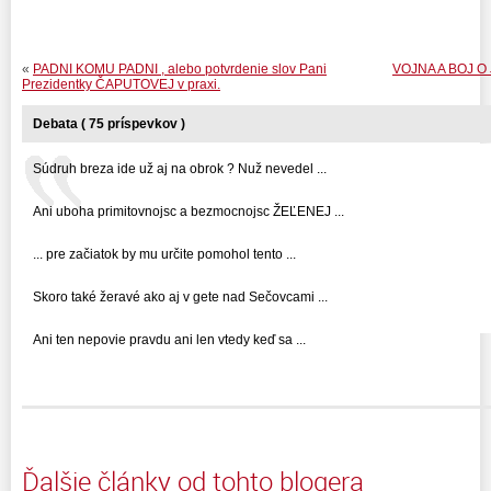
«
PADNI KOMU PADNI , alebo potvrdenie slov Pani
VOJNA A BOJ 
Prezidentky ČAPUTOVEJ v praxi.
Debata ( 75 príspevkov )
Súdruh breza ide už aj na obrok ? Nuž nevedel ...
Ani uboha primitovnojsc a bezmocnojsc ŽEĽENEJ ...
... pre začiatok by mu určite pomohol tento ...
Skoro také žeravé ako aj v gete nad Sečovcami ...
Ani ten nepovie pravdu ani len vtedy keď sa ...
Ďalšie články od tohto blogera