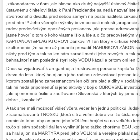
,zákonodarcov v ňom ,ale hlavne ako druhý najvyšší ústavný činiteľ
ústavnému činiteľovi štátu k Pani Prezidentke sa nedá nazvať iste a
štvorročného divadla pred sebou samým na poste riaditeľa cirkusu
pred ním !!! Jeho včerajšie výkriky bezmocnosti malosti ,arogancie
radov predovšetkým opozičných poslancov ,ale presne adresovaný o
jasne hovorí o tom o koho vlastne išlo a ide a o čo predovšetkým v po
KAPITAŇOVI &PLAGIATOROVI Dankovi ?! Ten ktorý v cirkuse PARL
skulturnenie ,že sa mu až podarilo presadiť NAHUBKOVI ZÁKON sa 
nikdy pred tým a tak sa len sám zaradil medzi jeho rovných ,a tak
bahna,ktorí nám posledné štyri roky VODU kázali a pritom oni len CO
Dnes sa vyjadrovať k arogantnej a frustrovanej persone kapitaňa D
dreva do lesa ,ktorý ho aj on s jeho rodinou zdevastoval presne
ktorom zostali jeho zamestnancom len očí pre plač a dlhy v sociálnej 
tak mi nedá pripomenúť si jeho aktivity v boji o OBROVSKÉ investíc
,ale aj enormné úsilie o zadlžovanie Slovenská z ktorých by jemu a
dobre ,,kvapkalo!“
A tak sme mali možnosť vidieť včera večer len jednú politickú ,ľudsk
ztraumatizovanú TROSKU ,ktorá cíti a veľmi dobre vie ,že čísla nep
namiesto toho, aby on pred jeho VOLIčmi hrajúci sa na veľkého kres
to,čo si sám spôsobil dal len vyniknúť jeho ťažko chorému EGU ,kt
sa hral aj on na MARTÝRA pred jeho VOLIčmi a verejne plakal nad 
ktoré ale nikto okrem neho nemôže niesť a ani nenesie zodpovednos