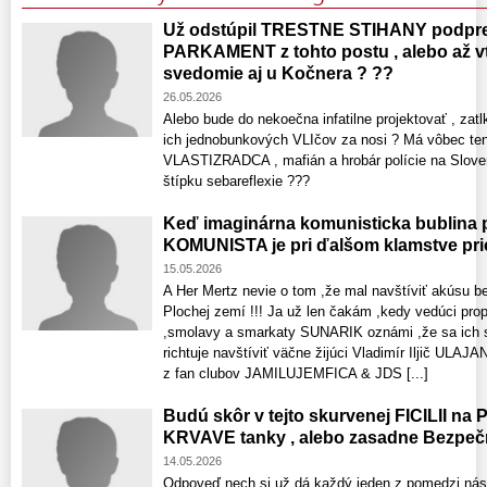
Už odstúpil TRESTNE STIHANY podpre
PARKAMENT z tohto postu , alebo až vt
svedomie aj u Kočnera ? ??
26.05.2026
Alebo bude do nekoečna infatilne projektovať , zatlk
ich jednobunkových VLIčov za nosi ? Má vôbec
VLASTIZRADCA , mafián a hrobár polície na Slove
štípku sebareflexie ???
Keď imaginárna komunisticka bublin
KOMUNISTA je pri ďalšom klamstve pri
15.05.2026
A Her Mertz nevie o tom ,že mal navštíviť akúsu
Plochej zemí !!! Ja už len čakám ,kedy vedúci pr
,smolavy a smarkaty SUNARIK oznámi ,že sa ich 
richtuje navštíviť väčne žijúci Vladimír Iljič UL
z fan clubov JAMILUJEMFICA & JDS [...]
Budú skôr v tejto skurvenej FICILII n
KRVAVE tanky , alebo zasadne Bezpečn
14.05.2026
Odpoveď nech si už dá každý jeden z pomedzi nás 