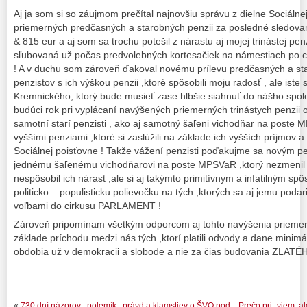
Aj ja som si so záujmom prečítal najnovšiu správu z dielne Sociálne
priemerných predčasných a starobných penzii za posledné sledova
& 815 eur a aj som sa trochu potešil z nárastu aj mojej trinástej pen
sľubovaná už počas predvolebných kortesačiek na námestiach po 
! A v duchu som zároveň ďakoval novému prílevu predčasných a st
penzistov s ich výškou penzii ,ktoré spôsobili moju radosť , ale iste
Kremnického, ktorý bude musieť zase hlbšie siahnuť do nášho spol
budúci rok pri vyplácaní navýšených priemerných trinástych penzii o 
samotní starí penzisti , ako aj samotný šaľeni vichodňar na poste M
vyššími penziami ,ktoré si zaslúžili na základe ich vyšších príjmo
Sociálnej poisťovne ! Takže vážení penzisti poďakujme sa novým pe
jednému šaľenému vichodňarovi na poste MPSVaR ,ktorý nezmenil 
nespôsobil ich nárast ,ale si aj takýmto primitívnym a infatilným sp
politicko – populisticku polievočku na tých ,ktorých sa aj jemu podari
voľbami do cirkusu PARLAMENT !
Zároveň pripomínam všetkým odporcom aj tohto navýšenia priemern
základe príchodu medzi nás tých ,ktorí platili odvody a dane minimál
obdobia už v demokracii a slobode a nie za čias budovania ZL
«
730 dní názorov , polemík , právd a klamstiev o ŠVO pod
Prečo pri „viem, a