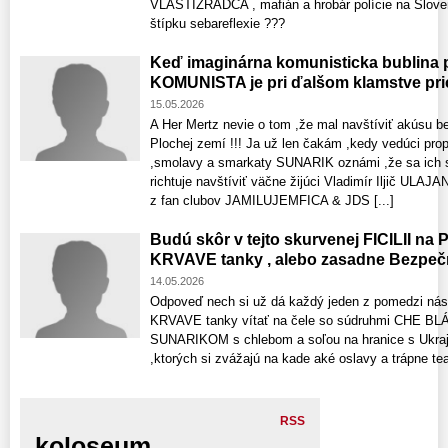
VLASTIZRADCA , mafián a hrobár polície na Slove
štípku sebareflexie ???
Keď imaginárna komunisticka bublin
KOMUNISTA je pri ďalšom klamstve pri
15.05.2026
A Her Mertz nevie o tom ,že mal navštíviť akúsu
Plochej zemí !!! Ja už len čakám ,kedy vedúci pr
,smolavy a smarkaty SUNARIK oznámi ,že sa ich 
richtuje navštíviť väčne žijúci Vladimír Iljič UL
z fan clubov JAMILUJEMFICA & JDS [...]
Budú skôr v tejto skurvenej FICILII n
KRVAVE tanky , alebo zasadne Bezpečn
14.05.2026
Odpoveď nech si už dá každý jeden z pomedzi nás 
KRVAVE tanky vítať na čele so súdruhmi CHE
SUNARIKOM s chlebom a soľou na hranice s Ukraji
,ktorých si zvážajú na kade aké oslavy a trápne 
RSS
koloseum