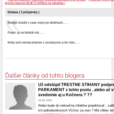
krycím názvom BLIETZ KRIEG na Ukrajine !
Debata ( 3 príspevky )
Kedysi chodili v case vojny po dedinach... ...
Frajer, aj na klobúk má... ...
Keby som nemal priemer z socialuzmu a do roku... ...
Ďalšie články od tohto blogera
Už odstúpil TRESTNE STIHANY podpre
PARKAMENT z tohto postu , alebo až vt
svedomie aj u Kočnera ? ??
26.05.2026
Alebo bude do nekoečna infatilne projektovať , zatlk
ich jednobunkových VLIčov za nosi ? Má vôbec