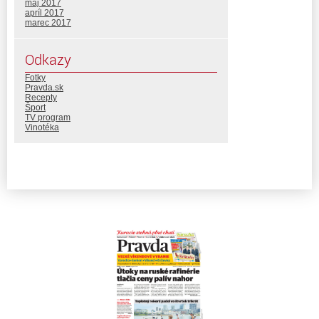
máj 2017
apríl 2017
marec 2017
Odkazy
Fotky
Pravda.sk
Recepty
Šport
TV program
Vinotéka