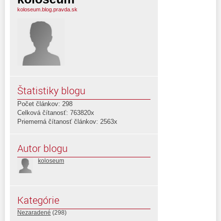
koloseum.blog.pravda.sk
Štatistiky blogu
Počet článkov: 298
Celková čítanosť: 763820x
Priemerná čítanosť článkov: 2563x
Autor blogu
koloseum
Kategórie
Nezaradené
(298)