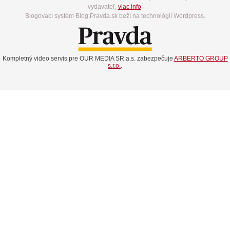
vydavateľ,
viac info
.
Blogovací systém Blog.Pravda.sk beží na technológií Wordpress.
Kompletný video servis pre OUR MEDIA SR a.s. zabezpečuje
ARBERTO GROUP
s.r.o.
.