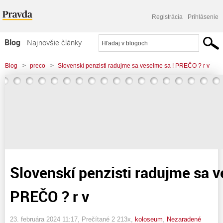
Registrácia
Prihlásenie
Blog
Najnovšie články
Najčítanejšie články
Blog
>
preco
>
Slovenskí penzisti radujme sa veselme sa ! PREČO ? r v
Najkomentovanejšie články
Zoznam blogov
Komerčné blogy
Slovenskí penzisti radujme sa v
PREČO ? r v
23. februára 2024 11:17
, Prečítané 2 213x,
koloseum
,
Nezaradené