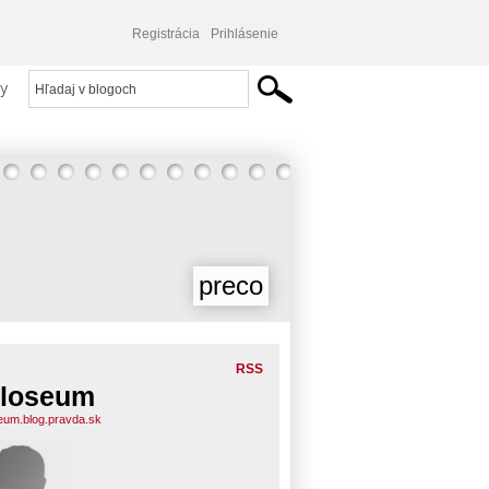
Registrácia
Prihlásenie
y
preco
RSS
loseum
eum.blog.pravda.sk