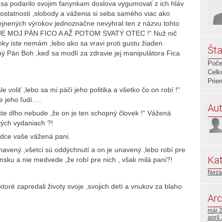
 sa podarilo svojim fanynkam doslova vygumovať z ich hláv
mostatnosti ,slobody a váženia si seba samého viac ako
rejnených výrokov jednoznačne nevyhral ten z názvu tohto
E JE MOJ PÁN FICO A AŽ POTOM SVATÝ OTEC !“ Nuž nič
nynky iste nemám ,lebo ako sa vravi proti gustu žiaden
Šta
ný Pán Boh ,keď sa modlí za zdravie jej manipulátora Fica
Poče
Celk
Prie
e voliť ,lebo sa mi páči jeho politika a všetko čo on robí !“
e jeho ľudí….
Aut
šte dlho nebude ,že on je ten schopný človek !“ Vážená
lých vydaniach ?!
srdce vaše vážená pani.
unavený ,všetci sú oddýchnutí a on je unavený ,lebo robí pre
Kat
ensku a nie medvede ,že robí pre nich , však milá pani?!
Neza
ktoré zapredali životy svoje ,svojich detí a vnukov za blaho
Arc
máj 
apríl