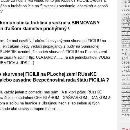
 VLIčov za nosi ? Má vôbec tento pro RUssKY KOLABORANT &
máj 
mare
n a hrobár polície na Slovensku svedomie ,charaktér a aspoň
dece
??
nove
októ
júl 2
 komunisticka bublina praskne a BIRMOVANY
jún 
i ďalšom klamstve prichýtený !
máj 
apríl
mare
tom ,že mal navštíviť akúsu bezvyznýmnu skurvenu FICILIU na
febr
už len čakám ,kedy vedúci propagandy z búdy na Súmračnej
janu
augu
 SUNARIK oznámi ,že sa ich skurvenú FICILIU na Plochej zemí
máj 
äčne žijúci Vladimír Iljič ULAJANOV …… a ich jednobunkovi VOLIči
apríl
dece
JEMFICA & JDS [...]
nove
októ
to skurvenej FICILII na PLochej zemí RUssKE
augu
apríl
alebo zasadne Bezpečnostná rada štátu FICILIA ?
mare
dece
nove
á každý jeden z pomedzi nás sám ! A tí ktorí pôjdu RUssKE
augu
ť na čele so súdruhmi CHE BLÁHOM , GAŠPARKOM , DANKOM &
júl 2
a soľou na hranice s Ukrajinou nech si so sebou aj tých
jún 
máj 
na kade aké oslavy a trápne teatra……
apríl
mare