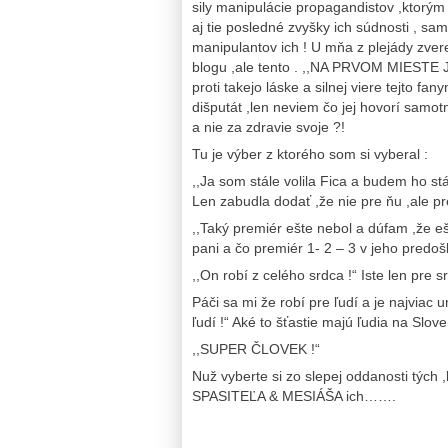
sily manipulácie propagandistov ,ktorým
aj tie posledné zvyšky ich súdnosti , sa
manipulantov ich ! U mňa z plejády zve
blogu ,ale tento . ,,NA PRVOM MIEST
proti takejo láske a silnej viere tejto fa
dišputát ,len neviem čo jej hovorí samot
a nie za zdravie svoje ?!
Tu je výber z ktorého som si vyberal :
,,Ja som stále volila Fica a budem ho stál
Len zabudla dodať ,že nie pre ňu ,ale pr
,,Taký premiér ešte nebol a dúfam ,že e
pani a čo premiér 1- 2 – 3 v jeho predoš
,,On robí z celého srdca !“ Iste len pre 
Páči sa mi že robí pre ľudí a je najviac 
ľudí !“ Aké to šťastie majú ľudia na Slov
,,SUPER ČLOVEK !“
Nuž vyberte si zo slepej oddanosti tých ,
SPASITEĽA & MESIÁŠA ich…….