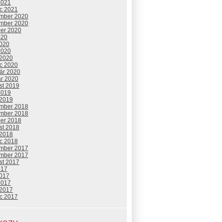
2021
c 2021
mber 2020
mber 2020
ber 2020
020
2020
2020
 2020
c 2020
uár 2020
ár 2020
st 2019
2019
 2019
mber 2018
mber 2018
ber 2018
st 2018
 2018
c 2018
mber 2017
mber 2017
st 2017
017
2017
2017
 2017
c 2017