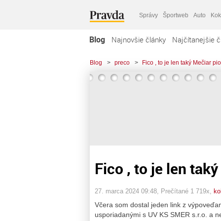
Správy
Športweb
Auto
Kok
Blog
Najnovšie články
Najčítanejšie č
Blog
>
preco
>
Fico , to je len taký Mečiar pioni
Fico , to je len taký 
27. marca 2024 09:48
, Prečítané 1 719x,
ko
Včera som dostal jeden link z výpoveďam
usporiadanými s UV KS SMER s.r.o. a ne