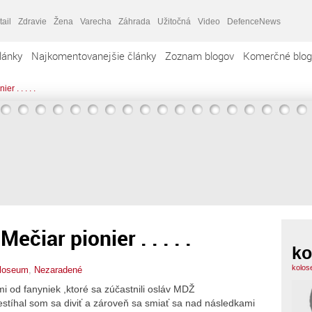
tail
Zdravie
Žena
Varecha
Záhrada
Užitočná
Video
DefenceNews
lánky
Najkomentovanejšie články
Zoznam blogov
Komerčné blog
er . . . . .
Mečiar pionier . . . . .
ko
kolos
loseum
,
Nezaradené
i od fanyniek ,ktoré sa zúčastnili osláv MDŽ
stíhal som sa diviť a zároveň sa smiať sa nad následkami