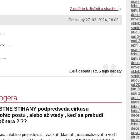
mare
febr
Z eufórie k disfórii a strachu !
»
janu
dece
nove
Posledný 27. 03. 2024, 18:03
októ
sept
augu
...
jún 
máj 
... ...
apríl
mare
febr
 ...
janu
dece
nove
Celá debata
|
RSS tejto debaty
októ
sept
augu
júl 2
jún 
máj 
logera
apríl
mare
febr
ESTNE STIHANY podpredseda cirkusu
janu
to postu , alebo až vtedy , keď sa prebudí
dece
nove
očnera ? ??
febr
dece
nove
 infatilne projektovať , zatlkať ,klamať , iracionalizovať a vodiť
júl 2