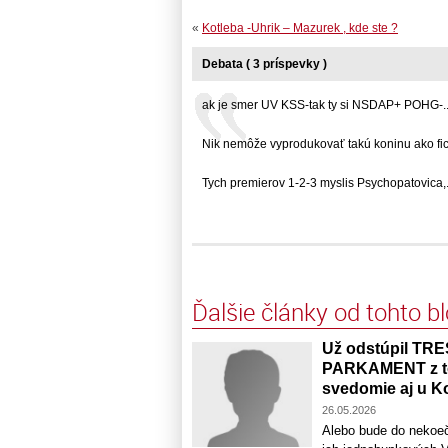
«
Kotleba -Uhrik – Mazurek , kde ste ?
Debata ( 3 príspevky )
ak je smer UV KSS-tak ty si NSDAP+ POHG-... 
Nik nemôže vyprodukovať takú koninu ako ficov
Tych premierov 1-2-3 myslis Psychopatovica,...
Ďalšie články od tohto b
Už odstúpil TR
PARKAMENT z toh
svedomie aj u K
26.05.2026
Alebo bude do nekoečna