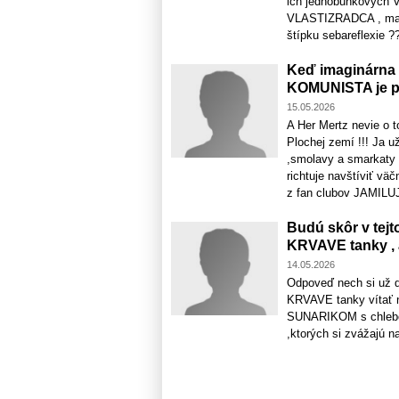
ich jednobunkových
VLASTIZRADCA , mafiá
štípku sebareflexie ?
Keď imaginárna
KOMUNISTA je pr
15.05.2026
A Her Mertz nevie o 
Plochej zemí !!! Ja 
,smolavy a smarkaty
richtuje navštíviť v
z fan clubov JAMILU
Budú skôr v tej
KRVAVE tanky , 
14.05.2026
Odpoveď nech si už d
KRVAVE tanky víta
SUNARIKOM s chlebom 
,ktorých si zvážajú 