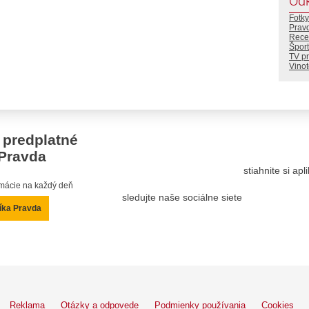
Od
Fotky
Prav
Rece
Šport
TV p
Vino
 predplatné
Pravda
stiahnite si ap
ormácie na každý deň
sledujte naše sociálne siete
íka Pravda
Reklama
Otázky a odpovede
Podmienky používania
Cookies