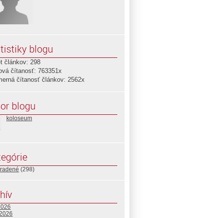
tistiky blogu
t článkov: 298
ová čítanosť: 763351x
merná čítanosť článkov: 2562x
or blogu
koloseum
egórie
radené
(298)
hív
2026
 2026