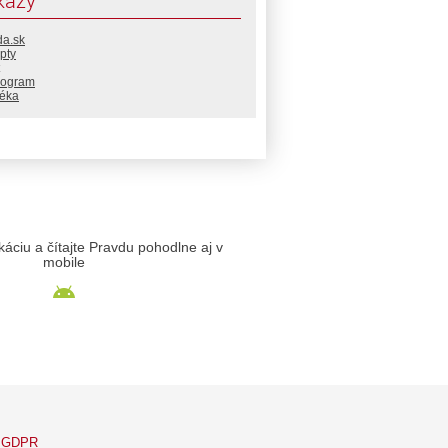
kazy
da.sk
pty
rogram
téka
likáciu a čítajte Pravdu pohodlne aj v
mobile
GDPR