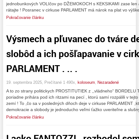
jednobunkových VOLIčov po DŽEMOKOCH s KEKSIKAMI zase len a l
rátajte ! Posranec v cirkuse PARLAMENT má nárok na plat vo výške
Pokračovanie článku
Výsmech a pľuvanec do tváre d
slobôd a ich pošľapavanie v cir
PARLAMENT . .. .
19. septembra 2025, Prečítané 1 490x,
koloseum
,
Nezaradené
A to zo strany politickych PROSTITUTIEK z ,,vládneho“ BORDEL
poriadne prihára pod ich ritzami na pecí , ktorú samí rozpálili v tejt
zemí ! To ,čo sa v posledných dňoch deje v cirkuse PARLAMENT ,kt
demokracie a slobody je jednoducho veľmi ťažko uveriteľne a slu
Pokračovanie článku
Lacko FANTOZZI , rozhodol som 