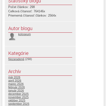
Štatistiky blogu
Počet článkov: 298
Celková čítanosť: 764146x
Priemerná čítanosť článkov: 2564x
Autor blogu
koloseum
Kategórie
Nezaradené
(298)
Archív
máj 2026
apríl 2026
marec 2026
február 2026
január 2026
december 2025
november 2025
október 2025
september 2025