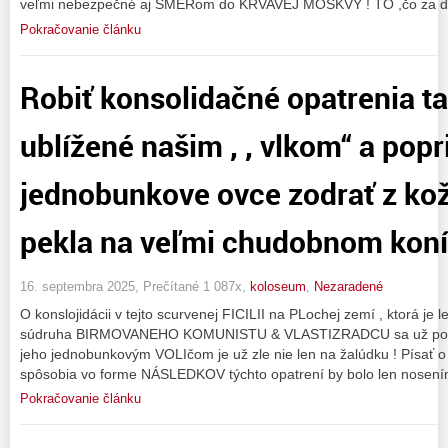
veľmi nebezpečné aj SMERom do KRVAVEJ MOSKVY ! TO ,čo za dv
Pokračovanie článku
Robiť konsolidačné opatrenia ta
ublížené našim , , vlkom“ a pop
jednobunkove ovce zodrať z kož
pekla na veľmi chudobnom koní !
16. septembra 2025, Prečítané 1 087x,
koloseum
,
Nezaradené
O konslojidácii v tejto scurvenej FICILII na PLochej zemí , ktorá je
súdruha BIRMOVANEHO KOMUNISTU & VLASTIZRADCU sa už popísal
jeho jednobunkovým VOLIčom je už zle nie len na žalúdku ! Písať o
spôsobia vo forme NÁSLEDKOV týchto opatrení by bolo len nosení
Pokračovanie článku