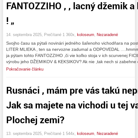
FANTOZZIHO , , lacný džemik a l
! „
14. septembra 2025, Prečítané 1 360x,
koloseum
,
Nezaradené
Svojho času sa pýtali novinári jedného šaľenoho vichodňara na post
LITER MLIEKA , ten sa nervozne zadumal a ODPOVEDAL ….hmmmm
ja pýtam tohto FANTOZZIHO ,či vie koľko stoja v ich scurvenej FICIL
výrobu jeho DŽEMIKOV & KEKSIKOV? Ak nie ,tak nech si zabehne 
Pokračovanie článku
Rusnáci , mám pre vás takú nep
Jak sa majete na vichodi u tej va
Plochej zemi?
13. septembra 2025, Prečítané 1 544x,
koloseum
,
Nezaradené