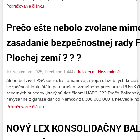
Pokračovanie článku
Prečo ešte nebolo zvolane mim
zasadanie bezpečnostnej rady F
Plochej zemí ? ? ?
10. septembra 2025, Prečítané 1 444x,
koloseum
,
Nezaradené
Alebo bol život PSA súdružky Tomanovej a kopa dlažobných kociek 
bezpečnosť tohto štátu po narušení vzdušného priestoru s RUssK
severných susedov ,ktorý sú tiež členmi NATO ??? Prečo Balkansky
nevytiahne z garáže dar od Nemcov za 300 000 000 a neuvedie ho 
Pokračovanie článku
NOVÝ LEX KONSOLIDAČNY BAL