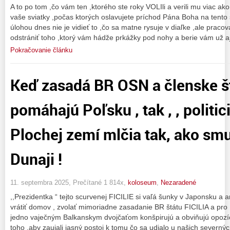
A to po tom ,čo vám ten ,ktorého ste roky VOLIli a verili mu viac ak
vaše sviatky ,počas ktorých oslavujete príchod Pána Boha na tento
úlohou dnes nie je vidieť to ,čo sa matne rysuje v diaľke ,ale praco
odstrániť toho ,ktorý vám hádže prkážky pod nohy a berie vám už a
Pokračovanie článku
Keď zasadá BR OSN a členske š
pomáhajú Poľsku , tak , , politici
Plochej zemí mlčia tak, ako smu
Dunaji !
11. septembra 2025, Prečítané 1 814x,
koloseum
,
Nezaradené
,,Prezidentka “ tejto scurvenej FICILIE si vaľá šunky v Japonsku a 
vrátiť domov , zvolať mimoriadne zasadanie BR štátu FICILIA a pro
jedno vaječným Balkanskym dvojčaťom konšpirujú a obviňujú opozí
toho ,aby zaujali jasný postoj k tomu čo sa udialo u našich severný