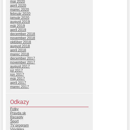
máj 2020
apríl 2020
marec 2020
február 2020
január 2020
august 2019
máj 2019
apríl 2019
december 2018
november 2018
október 2018
august 2018
apríl 2018
marec 2018
december 2017
november 2017
august 2017
júl 2017
jún 2017
máj 2017
apríl 2017
marec 2017
Odkazy
Fotky
Pravda.sk
Recepty
Šport
TV program
Vinotéka