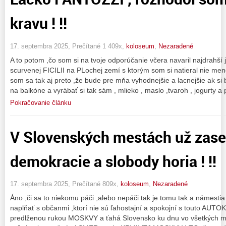
kravu ! !!
17. septembra 2025, Prečítané 1 409x,
koloseum
,
Nezaradené
A to potom ,čo som si na tvoje odporúčanie včera navaril najdrahší
scurvenej FICILII na PLochej zemí s ktorým som si natieral nie men
som sa tak aj preto ,že bude pre mňa vyhodnejšie a lacnejšie ak si
na balkóne a vyrábať si tak sám , mlieko , maslo ,tvaroh , jogurty a
Pokračovanie článku
V Slovenských mestách už zase
demokracie a slobody horia ! !!
17. septembra 2025, Prečítané 809x,
koloseum
,
Nezaradené
Áno ,či sa to niekomu páči ,alebo nepáči tak je tomu tak a námesti
naplňať s občanmi ,ktorí nie sú ľahostajní a spokojní s touto AUTO
predlženou rukou MOSKVY a ťahá Slovensko ku dnu vo všetkých m