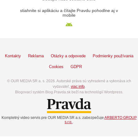
stiahnite si aplikáciu a čítajte Pravdu pohodlne aj v
mobile
Kontakty
Reklama
Otázky a odpovede
Podmienky používania
Cookies
GDPR
© OUR MEDIA SR a. s. 2026. Autorské práva sú vyhradené a vykonáva ich
vydavateľ,
viac info
.
Blogovací systém Blog.Pravda.sk beží na technológií Wordpress.
Kompletný video servis pre OUR MEDIA SR a.s. zabezpečuje
ARBERTO GROUP
s.r.o.
.