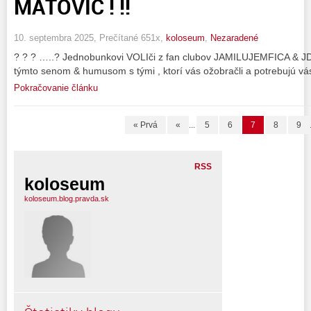
MATOVIČ ! !!
10. septembra 2025, Prečítané 651x,
koloseum
,
Nezaradené
? ? ? …..? Jednobunkovi VOLIči z fan clubov JAMILUJEMFICA & JDS
týmto senom & humusom s tými , ktorí vás ožobračli a potrebujú vás 
Pokračovanie článku
« Prvá
«
...
5
6
7
8
9
RSS
koloseum
koloseum.blog.pravda.sk