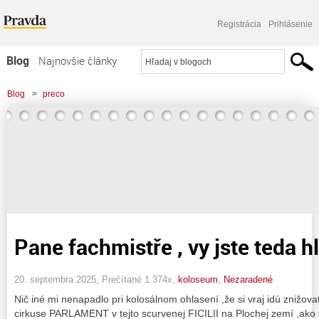
Registrácia
Prihlásenie
Blog
Najnovšie články
Najčítanejšie články
Blog
>
preco
Najkomentovanejšie články
Zoznam blogov
Komerčné blogy
Pane fachmistře , vy jste teda hl
20. septembra 2025, Prečítané 1 374x,
koloseum
,
Nezaradené
Nič iné mi nenapadlo pri kolosálnom ohlasení ,že si vraj idú znižova
cirkuse PARLAMENT v tejto scurvenej FICILII na Plochej zemí ,ako to